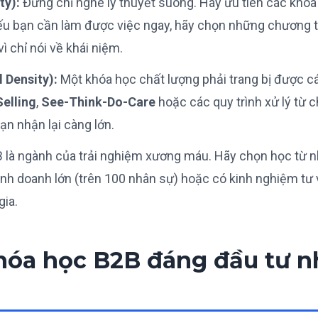
ty):
Đừng chỉ nghe lý thuyết suông. Hãy ưu tiên các khóa
 Nếu bạn cần làm được việc ngay, hãy chọn những chương t
ì chỉ nói về khái niệm.
 Density):
Một khóa học chất lượng phải trang bị được c
elling
,
See-Think-Do-Care
hoặc các quy trình xử lý từ c
bạn nhận lại càng lớn.
 là ngành của trải nghiệm xương máu. Hãy chọn học từ 
kinh doanh lớn (trên 100 nhân sự) hoặc có kinh nghiệm tư
gia.
khóa học B2B đáng đầu tư n