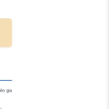
phần mềm CRM không?
Kết luận
ên gia