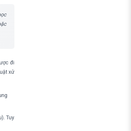
học
oặc
ược đi
huật xử
dung
u). Tuy