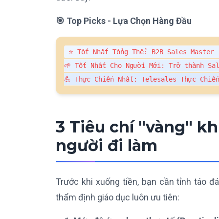
🎯 Top Picks - Lựa Chọn Hàng Đầu
⭐ Tốt Nhất Tổng Thể: B2B Sales Master 
🌱 Tốt Nhất Cho Người Mới: Trở thành Sal
💪 Thực Chiến Nhất: Telesales Thực Chiế
3 Tiêu chí "vàng" k
người đi làm
Trước khi xuống tiền, bạn cần tỉnh táo đ
thẩm định giáo dục luôn ưu tiên: