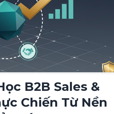
Học B2B Sales &
hực Chiến Từ Nền