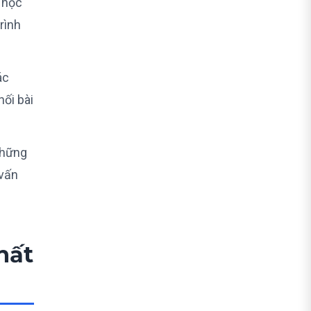
 học
rình
ác
hối bài
những
 vấn
hất