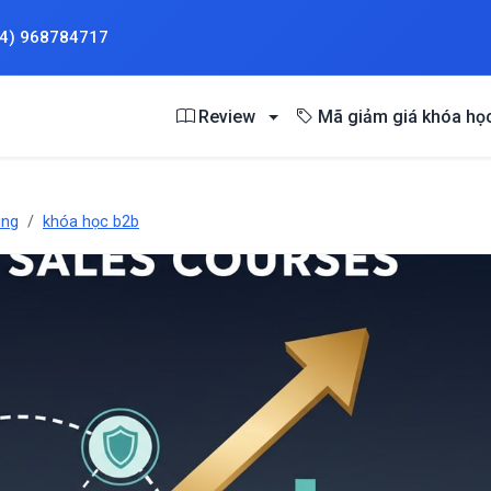
84) 968784717
Review
Mã giảm giá khóa họ
ing
khóa học b2b