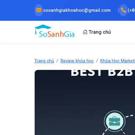
sosanhgiakhoahoc@gmail.com
(+
Trang chủ
Trang chủ
Review khóa học
Khóa Học Market