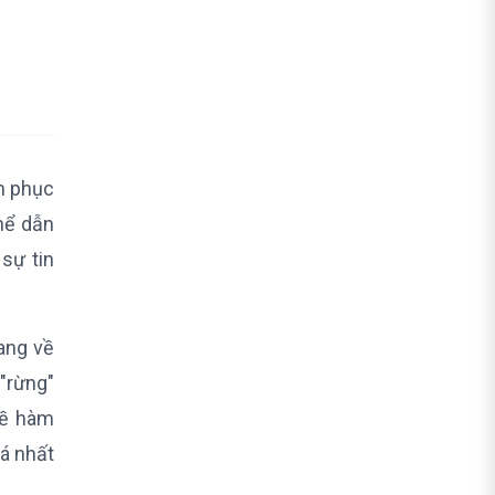
Chiến lược Đến Thực thi & Đo
Lường hiệu quả (Brandcamp)
Khóa Học Kỹ Năng Bán Hàng B2B
Chuyên Nghiệp (PMS)
Khoá đào tạo trực tuyến B2B Sales
Master - Khoá chuyên sâu (BizUni)
nh phục
[Khóa học B2B Marketing] Trang bị
đầy đủ năng lực xây dựng chiến
hể dẫn
lược & vận hành (CASK)
 sự tin
Câu hỏi thường gặp về khóa
học B2B (FAQ)
ang về
Nên học Sales B2B hay Marketing
B2B trước?
 "rừng"
Tôi là người mới chuyển ngành,
về hàm
khóa học nào dễ tiếp cận nhất?
iá nhất
Các khóa học này có dạy sử dụng