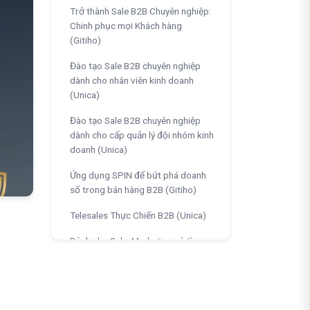
Trở thành Sale B2B Chuyên nghiệp:
Chinh phục mọi Khách hàng
(Gitiho)
Đào tạo Sale B2B chuyên nghiệp
dành cho nhân viên kinh doanh
(Unica)
Đào tạo Sale B2B chuyên nghiệp
dành cho cấp quản lý đội nhóm kinh
doanh (Unica)
Ứng dụng SPIN để bứt phá doanh
số trong bán hàng B2B (Gitiho)
Telesales Thực Chiến B2B (Unica)
Dành cho Sale: Marketing và tìm
kiếm khách hàng B2B hiệu quả
(Gitiho)
Bộ Khoá Học B2B Marketing: Từ