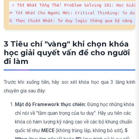
⭐ Tốt Nhất Tổng Thể: Problem Solving 101: Học Giải 
🌱 Tốt Nhất Cho Người Mới: Critical Thinking: Tư duy 
💪 Thực Chiến Nhất: Tư duy logic thông qua kỹ năng g
3 Tiêu chí "vàng" khi chọn khóa
học giải quyết vấn đề cho người
đi làm
Trước khi xuống tiền, hãy soi xét khóa học qua 3 lăng kính
chuyên gia sau đây:
Mật độ Framework thực chiến:
Đừng học những khóa
chỉ nói về "tầm quan trọng của tư duy". Hãy ưu tiên các
khóa có hàm lượng kỹ năng cao về các bộ khung chuẩn
quốc tế như
MECE
(không trùng lắp, không bỏ sót),
5