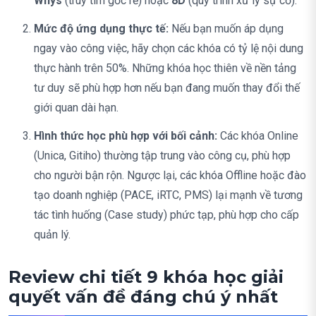
Whys
(truy tìm gốc rễ) hoặc
8D
(quy trình xử lý sự cố).
Mức độ ứng dụng thực tế:
Nếu bạn muốn áp dụng
ngay vào công việc, hãy chọn các khóa có tỷ lệ nội dung
thực hành trên 50%. Những khóa học thiên về nền tảng
tư duy sẽ phù hợp hơn nếu bạn đang muốn thay đổi thế
giới quan dài hạn.
Hình thức học phù hợp với bối cảnh:
Các khóa Online
(Unica, Gitiho) thường tập trung vào công cụ, phù hợp
cho người bận rộn. Ngược lại, các khóa Offline hoặc đào
tạo doanh nghiệp (PACE, iRTC, PMS) lại mạnh về tương
tác tình huống (Case study) phức tạp, phù hợp cho cấp
quản lý.
Review chi tiết 9 khóa học giải
quyết vấn đề đáng chú ý nhất