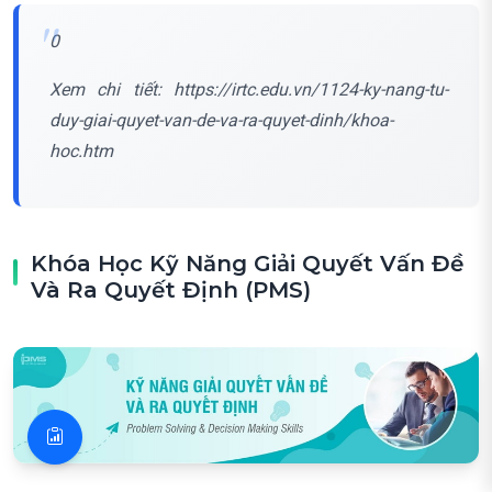
0
Xem chi tiết: https://irtc.edu.vn/1124-ky-nang-tu-
duy-giai-quyet-van-de-va-ra-quyet-dinh/khoa-
hoc.htm
Khóa Học Kỹ Năng Giải Quyết Vấn Đề
Và Ra Quyết Định (PMS)