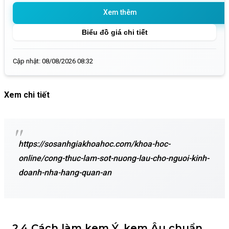
Xem thêm
Biểu đồ giá chi tiết
Cập nhật: 08/08/2026 08:32
Xem chi tiết
https://sosanhgiakhoahoc.com/khoa-hoc-
online/cong-thuc-lam-sot-nuong-lau-cho-nguoi-kinh-
doanh-nha-hang-quan-an
2.4 Cách làm kem Ý, kem Âu chuẩn