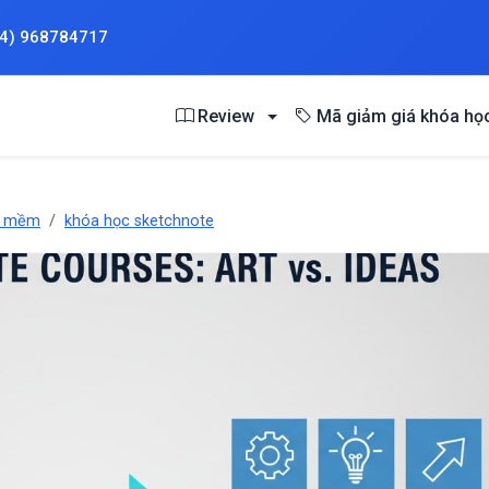
84) 968784717
Review
Mã giảm giá khóa họ
g mềm
khóa học sketchnote