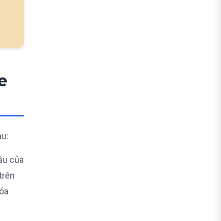
e
au:
ầu của
trên
hóa