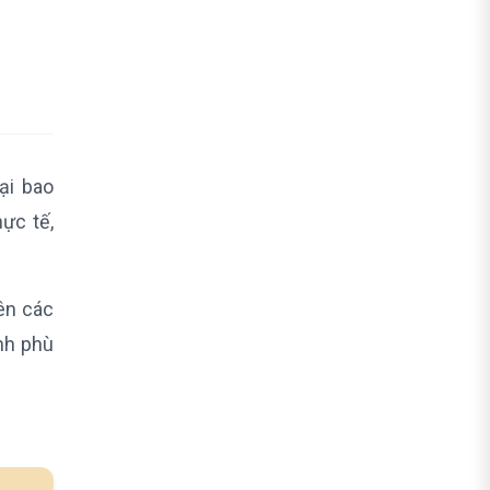
được không?
Nên học Sketchnote trên giấy hay
trên iPad thì tốt hơn?
Học Sketchnote xong có ứng dụng
được vào công việc văn phòng
không?
ại bao
Trẻ em bao nhiêu tuổi thì có thể bắt
ực tế,
đầu học Sketchnote?
Kết luận
ên các
ình phù