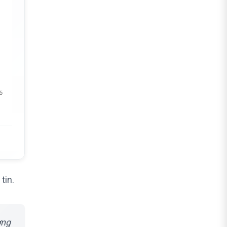
tin.
ơng