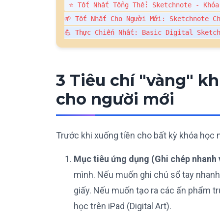
⭐ Tốt Nhất Tổng Thể: Sketchnote - Khóa
🌱 Tốt Nhất Cho Người Mới: Sketchnote Ch
💪 Thực Chiến Nhất: Basic Digital Sketc
3 Tiêu chí "vàng" k
cho người mới
Trước khi xuống tiền cho bất kỳ khóa học nà
Mục tiêu ứng dụng (Ghi chép nhanh v
mình. Nếu muốn ghi chú sổ tay nhanh 
giấy. Nếu muốn tạo ra các ấn phẩm truy
học trên iPad (Digital Art).