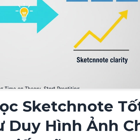
ọc Sketchnote Tố
ư Duy Hình Ảnh C