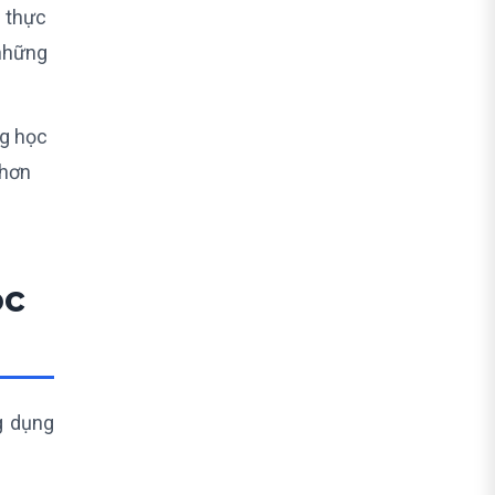
ệ thực
 những
ng học
 hơn
ọc
g dụng