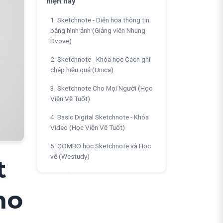
hiện nay
1. Sketchnote - Diễn họa thông tin
bằng hình ảnh (Giảng viên Nhung
Dvove)
2. Sketchnote - Khóa học Cách ghi
chép hiệu quả (Unica)
3. Sketchnote Cho Mọi Người (Học
Viện Vẽ Tuốt)
4. Basic Digital Sketchnote - Khóa
Video (Học Viện Vẽ Tuốt)
5. COMBO học Sketchnote và Học
vẽ (Westudy)
t
Câu hỏi thường gặp về khóa
học Sketchnote (FAQ)
ho
Tôi hoàn toàn không biết vẽ, thậm
chí vẽ hình tròn còn méo, có học