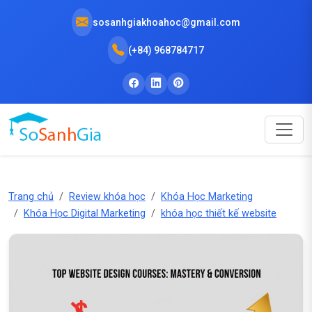
sosanhgiakhoahoc@gmail.com
(+84) 968784717
Trang chủ
Review khóa học
Khóa Học Marketing
Khóa Học Digital Marketing
khóa học thiết kế website