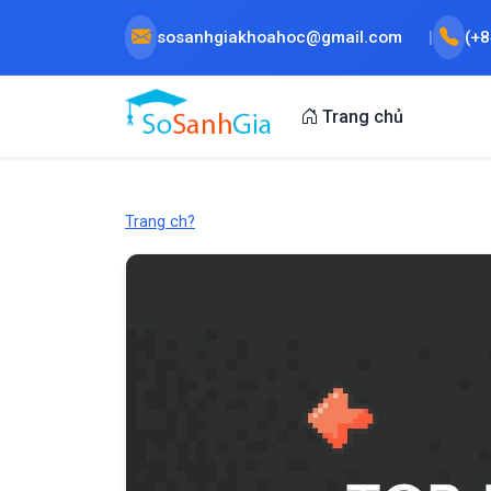
sosanhgiakhoahoc@gmail.com
(+
Trang chủ
Trang ch?