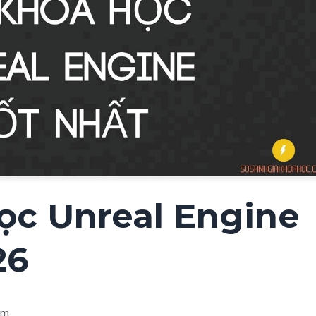
ọc Unreal Engine
26
em