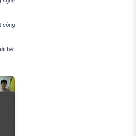
g nghề
t công
ải hết