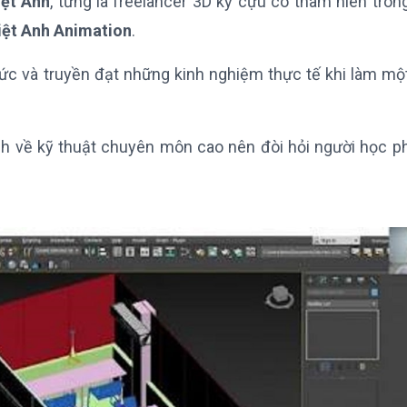
iệt Anh
, từng là freelancer 3D kỳ cựu có thâm niên tron
iệt Anh Animation
.
thức và truyền đạt những kinh nghiệm thực tế khi làm mộ
nh về kỹ thuật chuyên môn cao nên đòi hỏi người học ph