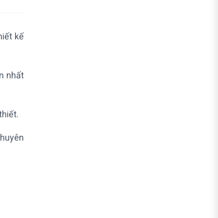
hiết kế
n nhất
hiết.
chuyên