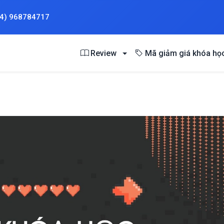
84) 968784717
Review
Mã giảm giá khóa họ