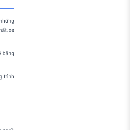
g những
hất, xe
ế bằng
 trình