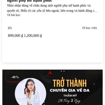
người phụ nữ hạnh phúc
Nhìn nhận đúng về chân dung một người phụ nữ hạnh phúc và
quyến rũ, Hiểu rõ các yếu tố bên ngoài, bên trong và hành động của
16 bài học
một người phụ nữ quyến rũ, Thấu hiểu về những hành vi và ham
muốn tình dục của chàng
(0)
16 học viên
899,000 ₫
1,200,000 ₫
Xem chi tiết
-49%