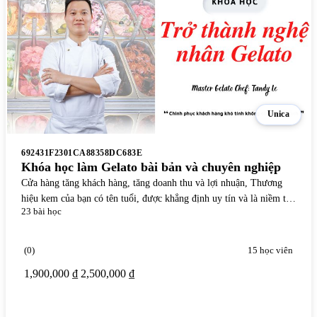
-24%
Unica
692431F2301CA88358DC683E
Khóa học làm Gelato bài bản và chuyên nghiệp
Cửa hàng tăng khách hàng, tăng doanh thu và lợi nhuận, Thương
hiệu kem của bạn có tên tuổi, được khẳng định uy tín và là niềm tự
23 bài học
hào, Có thể tự tin tái khởi nghiệp thành công để lấy lại niềm tin cho
chính mình và những người xung quanh.
(0)
15 học viên
1,900,000 ₫
2,500,000 ₫
Xem chi tiết