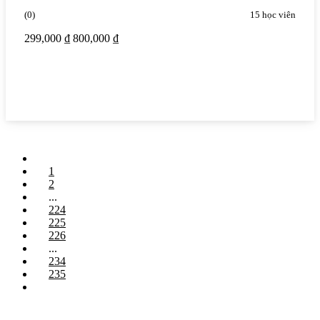
(0)
15 học viên
299,000 ₫
800,000 ₫
Xem chi tiết
1
2
...
224
225
226
...
234
235