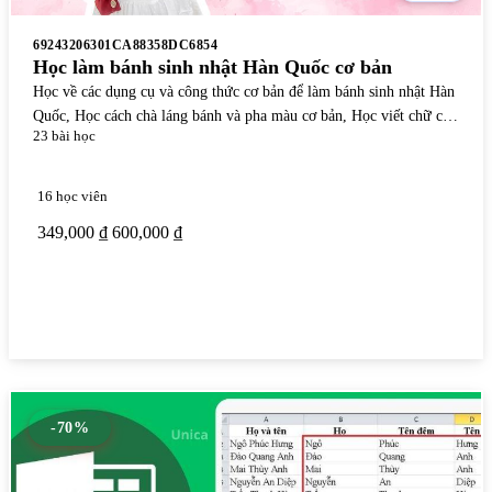
69243206301CA88358DC6854
Học làm bánh sinh nhật Hàn Quốc cơ bản
Học về các dụng cụ và công thức cơ bản để làm bánh sinh nhật Hàn
Quốc, Học cách chà láng bánh và pha màu cơ bản, Học viết chữ cơ
23 bài học
bản bằng kem Topping
16 học viên
349,000 ₫
600,000 ₫
Xem chi tiết
-70%