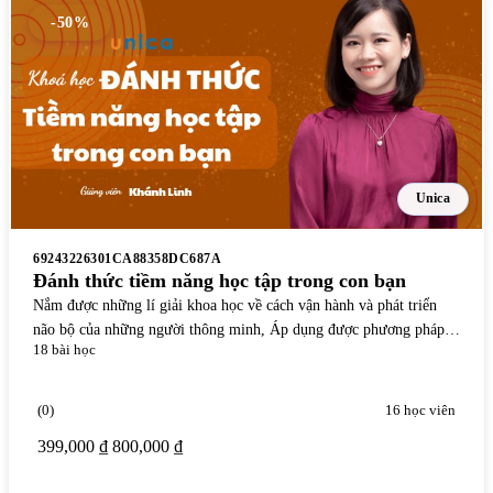
-50%
Unica
69243226301CA88358DC687A
Đánh thức tiềm năng học tập trong con bạn
Nắm được những lí giải khoa học về cách vận hành và phát triển
não bộ của những người thông minh, Áp dụng được phương pháp
18 bài học
đồng hành cùng con "dạy mà như không dạy", giải toả toàn bộ áp
lực thời gian cho bố mẹ, để việc dạy con học thật sự an nhàn, thành
thơi và trở thành niềm vui của bố mẹ, Phát hiện ra điểm mạnh và
(0)
16 học viên
năng lực trí tuệ nổi trội của con bạn
399,000 ₫
800,000 ₫