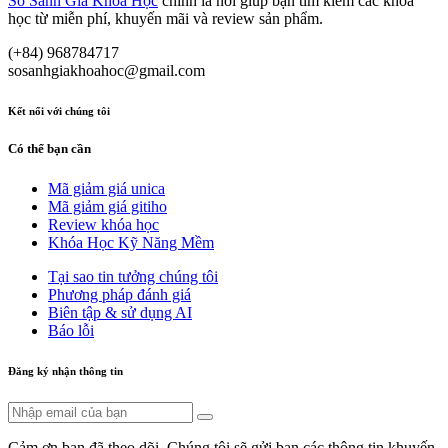
So Sánh Giá Khóa Học
chính là nơi giúp bạn tìm kiếm các khóa
học từ miễn phí, khuyến mãi và review sản phẩm.
(+84) 968784717
sosanhgiakhoahoc@gmail.com
Kết nối với chúng tôi
Có thể bạn cần
Mã giảm giá unica
Mã giảm giá gitiho
Review khóa học
Khóa Học Kỹ Năng Mềm
Tại sao tin tưởng chúng tôi
Phương pháp đánh giá
Biên tập & sử dụng AI
Báo lỗi
Đăng ký nhận thông tin
Cảm ơn bạn đã theo dõi. Chúng tôi sẽ gửi bạn các thông tin khuyến