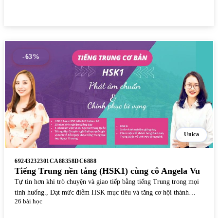
-63%
Unica
69243232301CA88358DC6888
Tiếng Trung nền tảng (HSK1) cùng cô Angela Vu
Tự tin hơn khi trò chuyện và giao tiếp bằng tiếng Trung trong mọi
tình huống., Đạt mức điểm HSK mục tiêu và tăng cơ hội thành
26 bài học
công trong các kỳ thi., Mở ra nhiều cơ hội việc làm quốc tế và tăng
khả năng thăng tiến trong công việc.