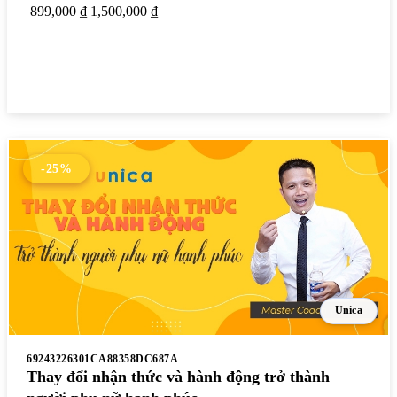
899,000 ₫
1,500,000 ₫
Xem chi tiết
-25%
Unica
69243226301CA88358DC687A
Thay đổi nhận thức và hành động trở thành