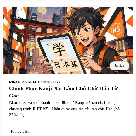
-61%
Unica
696AFB45395FCD8840870079
Chinh Phục Kanji N5: Làm Chủ Chữ Hán Từ
Gốc
Nhận diện và viết thành thạo 100 chữ Kanji cơ bản nhất trong
chương trình JLPT N5., Hiểu được quy tắc cấu tạo chữ Hán (bộ
27 bài học
thủ, cách viết, thứ tự nét) để tự học các chữ Kanji mới sau này., Ghi
nhớ cách đọc âm On (On-yomi) và âm Kun (Kun-yomi) thông qua
phương pháp liên tưởng và hình ảnh.
16 học viên