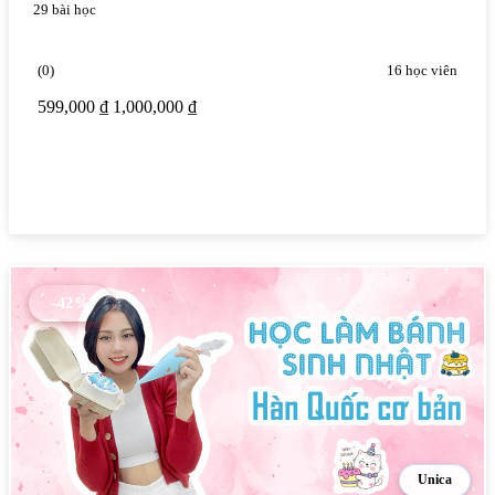
29 bài học
kiến thức nền tảng của Marketing.
(0)
16 học viên
599,000 ₫
1,000,000 ₫
Xem chi tiết
-42%
Unica