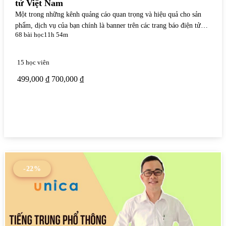
tử Việt Nam
Một trong những kênh quảng cáo quan trọng và hiệu quả cho sản
phẩm, dịch vụ của bạn chính là banner trên các trang báo điện tử
68 bài học
11h 54m
Việt Nam. Khóa học này giúp bạn nắm được các kỹ năng về thiết kế
banner và booking báo chí hiệu quả. Trong khóa học, bạn sẽ được...
15 học viên
499,000 ₫
700,000 ₫
Xem chi tiết
-22%