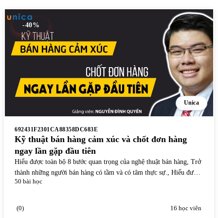
-40%
Unica
692431F2301CA88358DC683E
Kỹ thuật bán hàng cảm xúc và chốt đơn hàng
ngay lần gặp đầu tiên
Hiểu được toàn bộ 8 bước quan trọng của nghệ thuật bán hàng, Trở
thành những người bán hàng có tầm và có tâm thực sự., Hiểu được
50 bài học
quy tắc chốt 1 khách hàng ngay từ lần gặp đầu tiên hoặc xác định
được rằng đâu là khoảng thời gian vàng để thiết lập giao dịch.
(0)
16 học viên