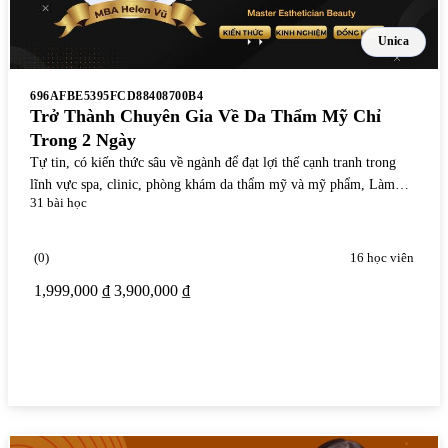
Unica
696AFBE5395FCD88408700B4
Trở Thành Chuyên Gia Về Da Thẩm Mỹ Chỉ
Trong 2 Ngày
Tự tin, có kiến thức sâu về ngành để đạt lợi thế cạnh tranh trong
lĩnh vực spa, clinic, phòng khám da thẩm mỹ và mỹ phẩm, Làm
31 bài học
chủ kỹ năng chuyên môn để lên phác đồ hiệu quả và chốt liệu trình
từ bình dân đến cao cấp cho khách hàng, Thành thạo kỹ năng chăm
sóc và điều trị các vấn đề của khách hàng
(0)
16 học viên
1,999,000 ₫
3,900,000 ₫
Xem chi tiết