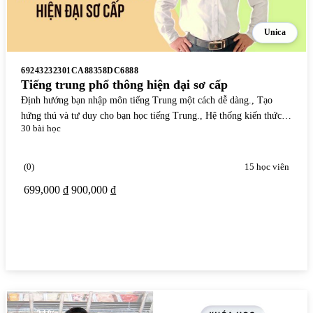
Unica
69243232301CA88358DC6888
Tiếng trung phổ thông hiện đại sơ cấp
Định hướng bạn nhập môn tiếng Trung một cách dễ dàng., Tạo
hứng thú và tư duy cho bạn học tiếng Trung., Hệ thống kiến thức
30 bài học
logic đi từ đơn giản đến phức tạp
(0)
15 học viên
699,000 ₫
900,000 ₫
Xem chi tiết