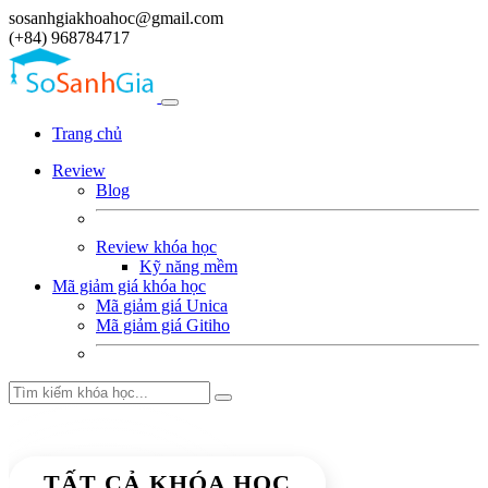
sosanhgiakhoahoc@gmail.com
(+84) 968784717
Trang chủ
Review
Blog
Review khóa học
Kỹ năng mềm
Mã giảm giá khóa học
Mã giảm giá Unica
Mã giảm giá Gitiho
TẤT CẢ KHÓA HỌC