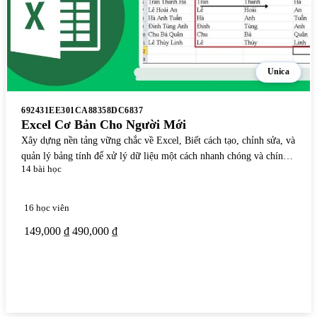
Unica
692431EE301CA88358DC6837
Excel Cơ Bản Cho Người Mới
Xây dựng nền tảng vững chắc về Excel, Biết cách tạo, chỉnh sửa, và
quản lý bảng tính để xử lý dữ liệu một cách nhanh chóng và chính
14 bài học
xác, Tiết kiệm thời gian và tăng hiệu quả với các công cụ tự động
hóa và công thức cơ bản.
16 học viên
149,000 ₫
490,000 ₫
Xem chi tiết